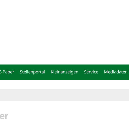
ng
E-Paper
Stellenportal
Kleinanzeigen
Service
Mediadaten
er