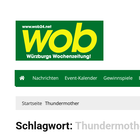
Mediadaten
wob nicht erhalten
Kontakt
Impressum
Bewerbu
Nachrichten
Event-Kalender
Gewinnspiele
Startseite
Thundermother
Schlagwort:
Thundermoth