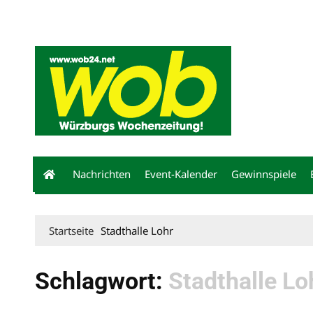
Mediadaten
wob nicht erhalten
Kontakt
Impressum
Bewerbu
Nachrichten
Event-Kalender
Gewinnspiele
Startseite
Stadthalle Lohr
Schlagwort:
Stadthalle Lo