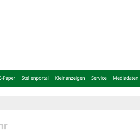
ng
E-Paper
Stellenportal
Kleinanzeigen
Service
Mediadaten
hr