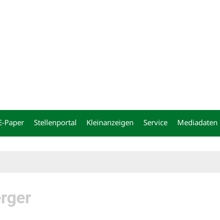
ng
E-Paper
Stellenportal
Kleinanzeigen
Service
Mediadaten
rger