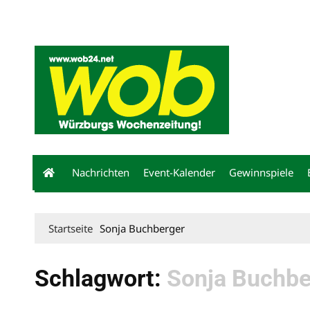
Mediadaten
wob nicht erhalten
Kontakt
Impressum
Bewerbu
Nachrichten
Event-Kalender
Gewinnspiele
Startseite
Sonja Buchberger
Schlagwort:
Sonja Buchbe