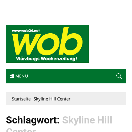
Mediadaten
wob nicht erhalten
Kontakt
Impressum
Bewerbung
MENU
Startseite
Skyline Hill Center
Schlagwort:
Skyline Hill
Center