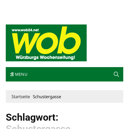
Mediadaten
wob nicht erhalten
Kontakt
Impressum
Bewerbung
MENU
Startseite
Schustergasse
Schlagwort:
Schustergasse