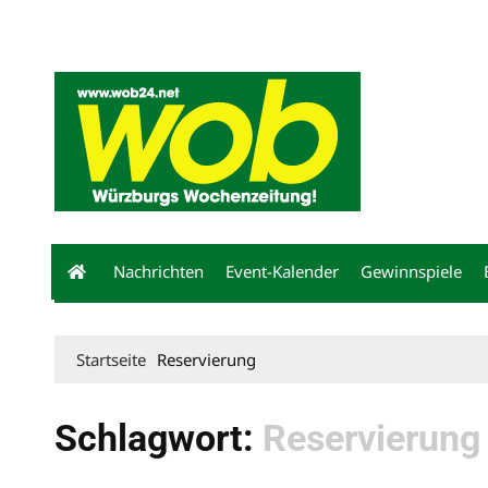
Mediadaten
wob nicht erhalten
Kontakt
Impressum
Bewerbu
Nachrichten
Event-Kalender
Gewinnspiele
Startseite
Reservierung
Schlagwort:
Reservierung