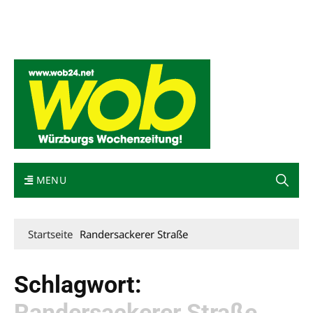
Mediadaten
wob nicht erhalten
Kontakt
Impressum
Bewerbung
MENU
Startseite
Randersackerer Straße
Schlagwort:
Randersackerer Straße