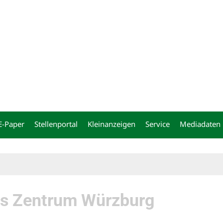
ng
E-Paper
Stellenportal
Kleinanzeigen
Service
Mediadaten
s Zentrum Würzburg