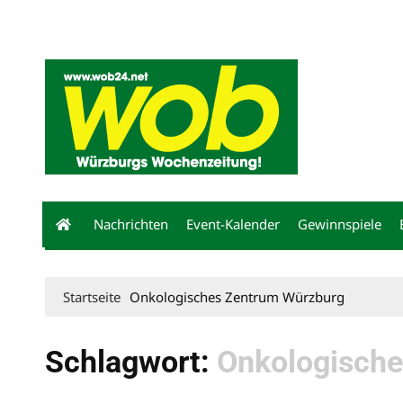
Mediadaten
wob nicht erhalten
Kontakt
Impressum
Bewerbu
Nachrichten
Event-Kalender
Gewinnspiele
Startseite
Onkologisches Zentrum Würzburg
Schlagwort:
Onkologische