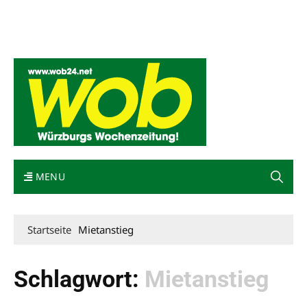
Mediadaten
wob nicht erhalten
Kontakt
Impressum
Bewerbung
MENU
Startseite
Mietanstieg
Schlagwort:
Mietanstieg