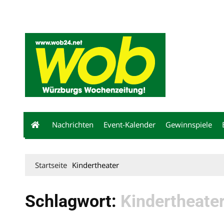
Mediadaten
wob nicht erhalten
Kontakt
Impressum
Bewerbu
Nachrichten
Event-Kalender
Gewinnspiele
Startseite
Kindertheater
Schlagwort:
Kindertheate