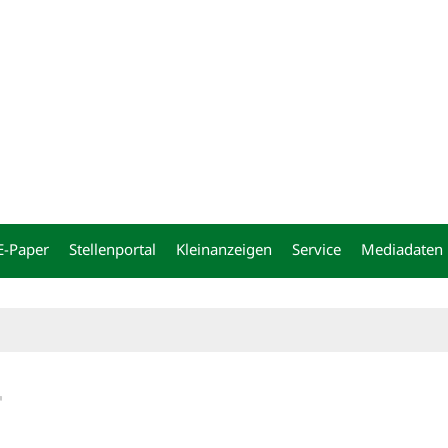
ng
E-Paper
Stellenportal
Kleinanzeigen
Service
Mediadaten
r