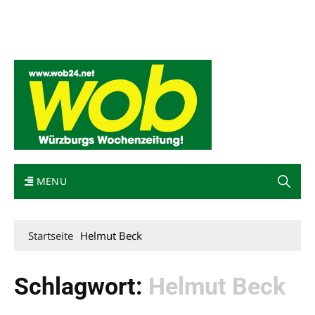
Mediadaten
wob nicht erhalten
Kontakt
Impressum
Bewerbung
MENU
Startseite
Helmut Beck
Schlagwort:
Helmut Beck