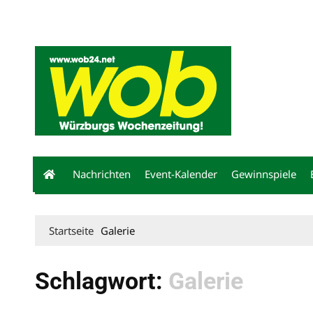
Mediadaten
wob nicht erhalten
Kontakt
Impressum
Bewerbu
Nachrichten
Event-Kalender
Gewinnspiele
Startseite
Galerie
Schlagwort:
Galerie