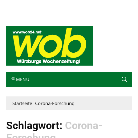
Mediadaten
wob nicht erhalten
Kontakt
Impressum
Bewerbung
MENU
Startseite
Corona-Forschung
Schlagwort:
Corona-
Forschung