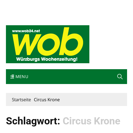
Mediadaten
wob nicht erhalten
Kontakt
Impressum
Bewerbung
MENU
Startseite
Circus Krone
Schlagwort:
Circus Krone