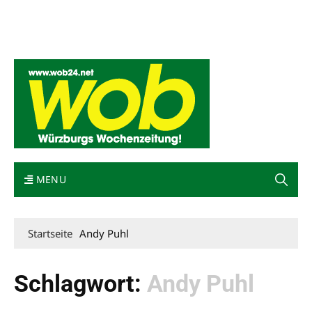
Mediadaten
wob nicht erhalten
Kontakt
Impressum
Bewerbung
MENU
Startseite
Andy Puhl
Schlagwort:
Andy Puhl