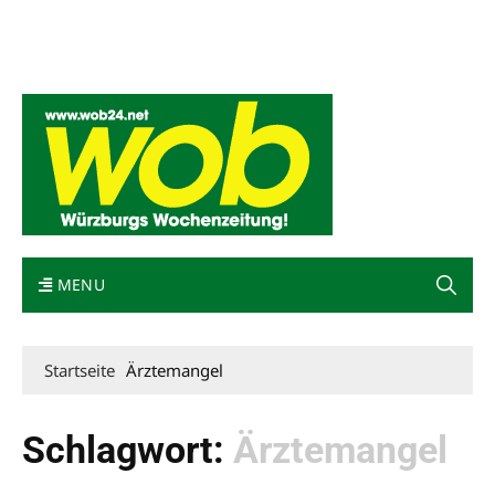
Mediadaten
wob nicht erhalten
Kontakt
Impressum
Bewerbung
MENU
Startseite
Ärztemangel
Schlagwort:
Ärztemangel