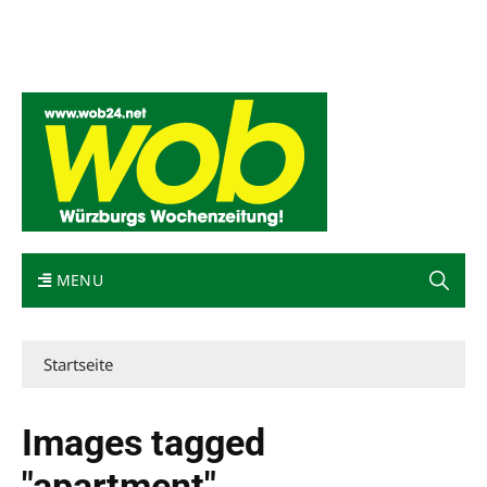
Mediadaten
wob nicht erhalten
Kontakt
Impressum
Bewerbung
MENU
Startseite
Images tagged
"apartment"