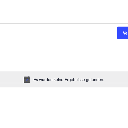
Ve
Es wurden keine Ergebnisse gefunden.
H
i
n
w
e
i
s