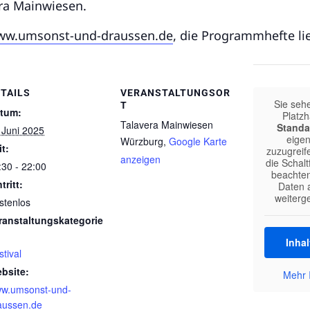
era Mainwiesen.
w.umsonst-und-draussen.de
, die Programmhefte li
TAILS
VERANSTALTUNGSOR
Sie seh
T
tum:
Platzh
Talavera Mainwiesen
Standa
 Juni 2025
eigen
Würzburg
,
Google Karte
it:
zuzugreife
anzeigen
die Schalt
:30 - 22:00
beachten
tritt:
Daten a
weiterg
stenlos
ranstaltungskategorie
Inhal
stival
bsite:
Mehr 
w.umsonst-und-
aussen.de