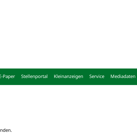
ng
E-Paper
Stellenportal
Kleinanzeigen
Service
Mediadaten
unden.