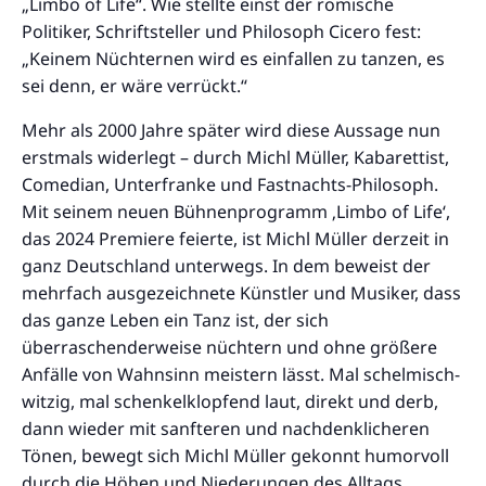
„Limbo of Life“. Wie stellte einst der römische
Politiker, Schriftsteller und Philosoph Cicero fest:
„Keinem Nüchternen wird es einfallen zu tanzen, es
sei denn, er wäre verrückt.“
Mehr als 2000 Jahre später wird diese Aussage nun
erstmals widerlegt – durch Michl Müller, Kabarettist,
Comedian, Unterfranke und Fastnachts-Philosoph.
Mit seinem neuen Bühnenprogramm ‚Limbo of Life‘,
das 2024 Premiere feierte, ist Michl Müller derzeit in
ganz Deutschland unterwegs. In dem beweist der
mehrfach ausgezeichnete Künstler und Musiker, dass
das ganze Leben ein Tanz ist, der sich
überraschenderweise nüchtern und ohne größere
Anfälle von Wahnsinn meistern lässt. Mal schelmisch-
witzig, mal schenkelklopfend laut, direkt und derb,
dann wieder mit sanfteren und nachdenklicheren
Tönen, bewegt sich Michl Müller gekonnt humorvoll
durch die Höhen und Niederungen des Alltags.