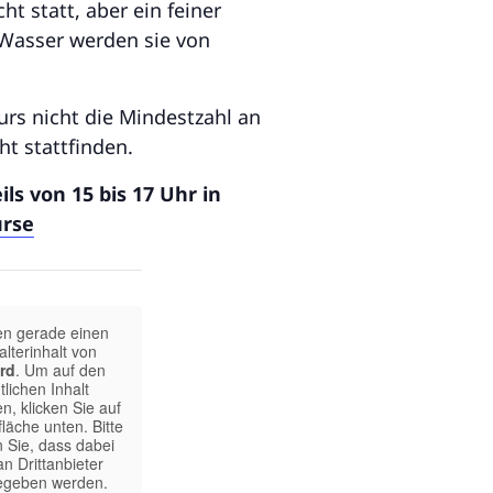
ht statt, aber ein feiner
 Wasser werden sie von
rs nicht die Mindestzahl an
t stattfinden.
s von 15 bis 17 Uhr in
urse
en gerade einen
alterinhalt von
rd
. Um auf den
tlichen Inhalt
n, klicken Sie auf
fläche unten. Bitte
 Sie, dass dabei
n Drittanbieter
egeben werden.