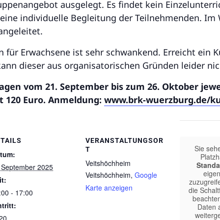
uppenangebot ausgelegt. Es findet kein Einzelunterric
eine individuelle Begleitung der Teilnehmenden. Im
ngeleitet.
für Erwachsene ist sehr schwankend. Erreicht ein Ku
ann dieser aus organisatorischen Gründen leider nich
agen vom 21. September bis zum 26. Oktober jeweil
t 120 Euro. Anmeldung:
www.brk-wuerzburg.de/k
TAILS
VERANSTALTUNGSOR
Sie seh
T
tum:
Platzh
Veitshöchheim
Standa
 September 2025
eigen
Veitshöchheim
,
Google
it:
zuzugreife
Karte anzeigen
die Schalt
:00 - 17:00
beachten
tritt:
Daten a
weiterg
20