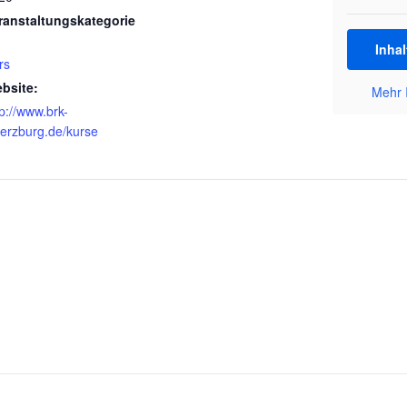
ranstaltungskategorie
Inhal
rs
bsite:
Mehr 
tp://www.brk-
erzburg.de/kurse