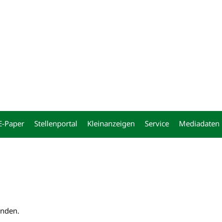
ng
E-Paper
Stellenportal
Kleinanzeigen
Service
Mediadaten
unden.