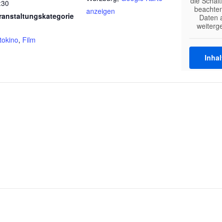
die Schalt
:30
beachten
anzeigen
ranstaltungskategorie
Daten a
weiterg
tokino
,
Film
Inhal
Mehr 