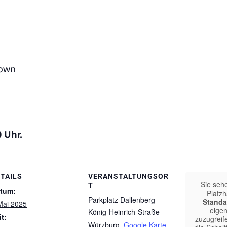
nown
 Uhr.
TAILS
VERANSTALTUNGSOR
Sie seh
T
tum:
Platzh
Parkplatz Dallenberg
Standa
Mai 2025
eigen
König-Heinrich-Straße
it:
zuzugreife
Würzburg
,
Google Karte