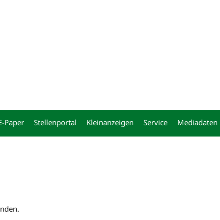
ng
E-Paper
Stellenportal
Kleinanzeigen
Service
Mediadaten
unden.