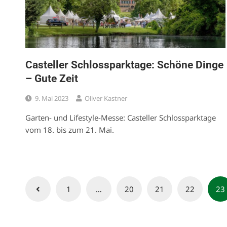
Casteller Schlossparktage: Schöne Dinge
– Gute Zeit
9. Mai 2023
Oliver Kastner
Garten- und Lifestyle-Messe: Casteller Schlossparktage
vom 18. bis zum 21. Mai.
Seitennummerierung
1
…
20
21
22
23
der