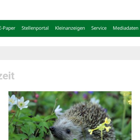
E-Paper
Stellenportal
Kleinanzeigen
Service
Mediadaten
zeit