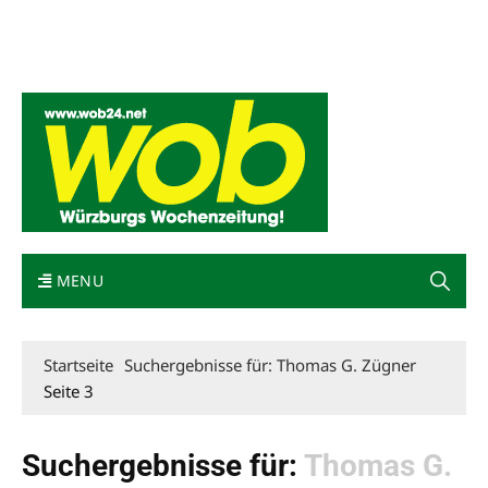
Mediadaten
wob nicht erhalten
Kontakt
Impressum
Bewerbung
MENU
Startseite
Suchergebnisse für: Thomas G. Zügner
Seite 3
Suchergebnisse für:
Thomas G.