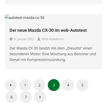
Der neue Mazda CX-30 im wob-Autotest
8. Januar 2022
Wob-Redaktion
Der Mazda CX-30 besitzt mit dem „Diesotto“ einen
besonderen Motor: Eine Mischung aus Benziner und
Diesel mit Kompressionszündung.
Seitennummerierung
1
2
3
4
5
der
6
7
Beiträge