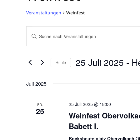
Veranstaltungen
Weinfest
Veranstaltungen
V
B
i
e
t
r
t
25 Juli 2025
 - 
H
Heute
e
a
S
D
c
a
n
Juli 2025
h
t
s
l
u
ü
m
25 Juli 2025 @ 18:00
FR.
t
s
25
w
Weinfest Obervolka
s
ä
a
e
Babett I.
h
l
l
l
Bocksbeutelplatz Obervolkach
O
w
e