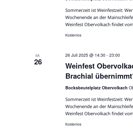
t
o
n
Sommerzeit ist Weinfestzeit: W
r
.
u
Wochenende an der Mainschleife 
t
Weinfest Obervolkach findet vom
e
n
i
Kostenlos
g
n
g
e
26 Juli 2025 @ 14:30
-
23:00
e
SA.
26
b
Weinfest Obervolka
n
e
Brachial übernimmt
n
S
.
Bocksbeutelplatz Obervolkach
O
u
S
u
Sommerzeit ist Weinfestzeit: W
c
c
Wochenende an der Mainschleife 
h
Weinfest Obervolkach findet vom
h
e
Kostenlos
e
n