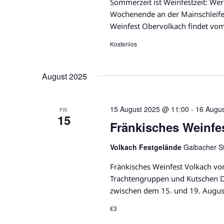
Sommerzeit ist Weinfestzeit: W
c
n
Wochenende an der Mainschleife 
h
Weinfest Obervolkach findet vom
l
,
ü
Kostenlos
N
s
s
a
August 2025
e
l
v
w
15 August 2025 @ 11:00
-
16 Augu
FR.
i
o
15
Fränkisches Weinfe
r
g
t
Volkach Festgelände
Gaibacher S
.
a
Fränkisches Weinfest Volkach vo
t
Trachtengruppen und Kutschen Da
zwischen dem 15. und 19. Augus
i
€3
o