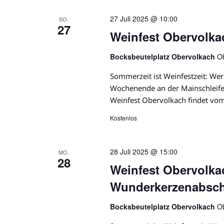
a
u
c
27 Juli 2025 @ 10:00
SO.
h
27
n
Weinfest Obervolk
V
e
d
Bocksbeutelplatz Obervolkach
O
r
A
a
Sommerzeit ist Weinfestzeit: W
n
Wochenende an der Mainschleife 
n
s
Weinfest Obervolkach findet vom
t
s
Kostenlos
a
i
l
t
28 Juli 2025 @ 15:00
c
MO.
u
28
Weinfest Obervolka
n
h
g
Wunderkerzenabsch
t
e
n
Bocksbeutelplatz Obervolkach
O
e
S