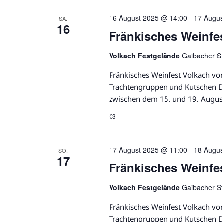
n
16 August 2025 @ 14:00
-
17 Augu
SA.
16
Fränkisches Weinfe
Volkach Festgelände
Gaibacher S
Fränkisches Weinfest Volkach vo
Trachtengruppen und Kutschen Da
zwischen dem 15. und 19. Augus
€3
17 August 2025 @ 11:00
-
18 Augu
SO.
17
Fränkisches Weinfe
Volkach Festgelände
Gaibacher S
Fränkisches Weinfest Volkach vo
Trachtengruppen und Kutschen Da