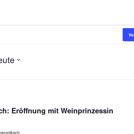
Ve
eute
ch: Eröffnung mit Weinprinzessin
bervolkach