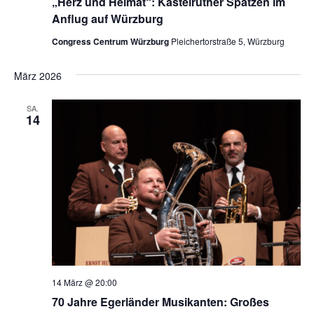
„Herz und Heimat“: Kastelruther Spatzen im
n
n
Anflug auf Würzburg
s
Congress Centrum Würzburg
Pleichertorstraße 5, Würzburg
g
i
c
e
März 2026
h
n
SA.
t
14
S
e
n
u
-
c
N
h
a
v
e
i
u
14 März @ 20:00
g
70 Jahre Egerländer Musikanten: Großes
n
a