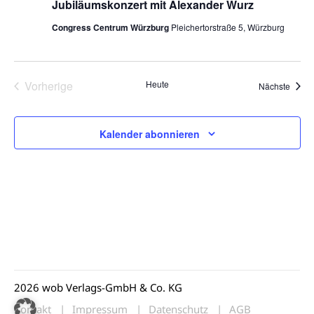
Jubiläumskonzert mit Alexander Wurz
t
d
Congress Centrum Würzburg
Pleichertorstraße 5, Würzburg
i
A
o
n
n
Vorherige
Heute
Veran
Nächste
Veranstaltungen
s
i
Kalender abonnieren
c
h
t
e
n
2026 wob Verlags-GmbH & Co. KG
,
Kontakt
Impressum
Datenschutz
AGB