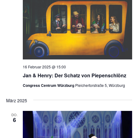
N
a
v
i
g
16 Februar 2025 @ 15:00
a
Jan & Henry: Der Schatz von Piepenschlönz
t
Congress Centrum Würzburg
Pleichertorstraße 5, Würzburg
i
März 2025
o
DO.
6
n