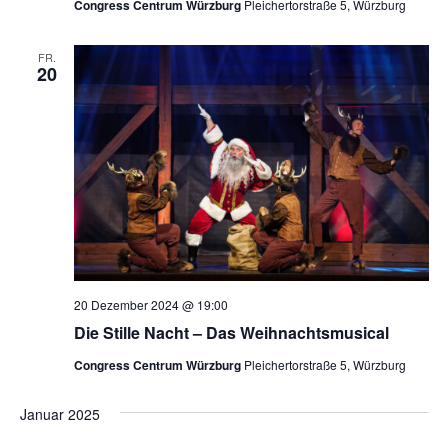
Congress Centrum Würzburg
Pleichertorstraße 5, Würzburg
n
n
s
FR.
g
i
20
c
e
h
n
t
S
e
n
u
-
c
N
20 Dezember 2024 @ 19:00
h
a
Die Stille Nacht – Das Weihnachtsmusical
v
e
Congress Centrum Würzburg
Pleichertorstraße 5, Würzburg
i
u
g
Januar 2025
n
a