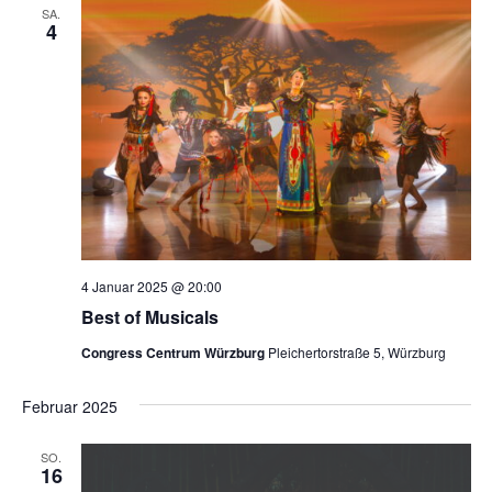
SA.
t
4
d
i
A
o
n
n
s
i
c
4 Januar 2025 @ 20:00
h
Best of Musicals
t
Congress Centrum Würzburg
Pleichertorstraße 5, Würzburg
e
Februar 2025
n
SO.
16
,