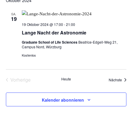
Oktober 2024
h
a
r
t
e
t
r
e
a
SA.
u
19
a
n
m
19 Oktober 2024 @ 17:00
-
21:00
w
s
Lange Nacht der Astronomie
n
ä
t
Graduate School of Life Sciences
Beatrice-Edgell-Weg 21,
h
s
Campus Nord, Würzburg
a
l
Kostenlos
t
l
e
n
t
a
.
u
Vorherige
Heute
Veran
Nächste
l
n
Veranstaltungen
t
g
Kalender abonnieren
A
u
n
n
s
i