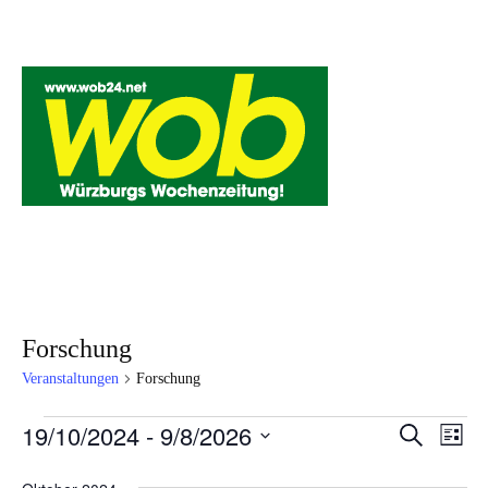
Mediadaten
wob nicht erhalten
Kontakt
Impressum
Bewerbung
Forschung
Veranstaltungen
Forschung
Veranstaltungen
19/10/2024
 - 
9/8/2026
V
V
S
L
u
i
e
D
c
e
s