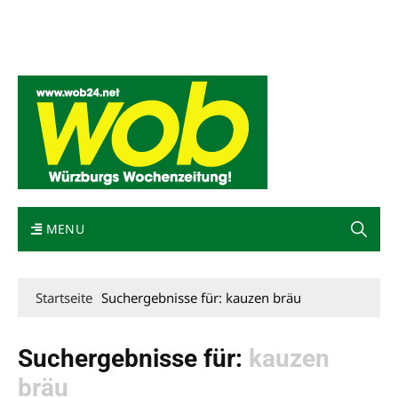
Mediadaten
wob nicht erhalten
Kontakt
Impressum
Bewerbung
MENU
Startseite
Suchergebnisse für: kauzen bräu
Suchergebnisse für:
kauzen
bräu